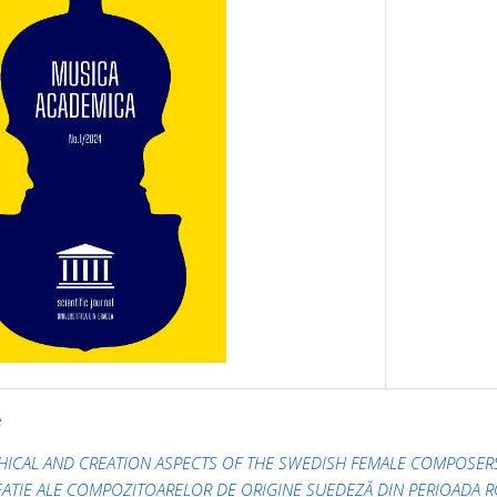
e
HICAL AND CREATION ASPECTS OF THE SWEDISH FEMALE COMPOSERS
REAȚIE ALE COMPOZITOARELOR DE ORIGINE SUEDEZĂ DIN PERIOADA 