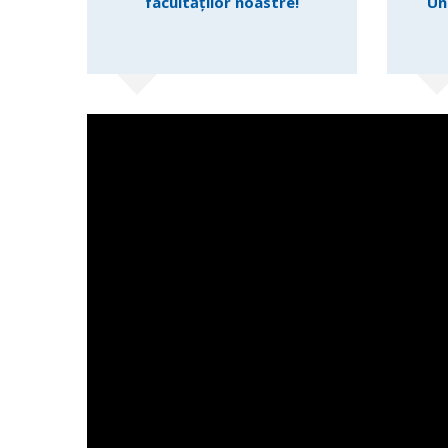
facultăților noastre!
Un