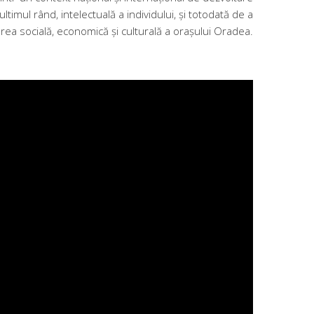
 ultimul rând, intelectuală a individului, și totodată de a
area socială, economică şi culturală a oraşului Oradea.