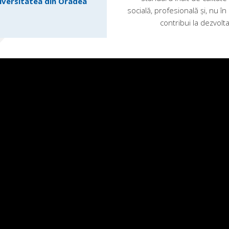
iversitatea din Oradea
socială, profesională şi, nu în
contribui la dezvolt