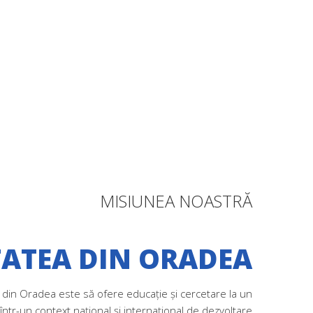
MISIUNEA NOASTRĂ
TATEA DIN ORADEA
i din Oradea este să ofere educaţie şi cercetare la un
 într-un context naţional şi internaţional de dezvoltare