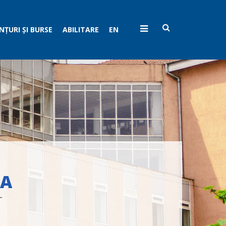
ȚURI ȘI BURSE
ABILITARE
EN
EA
T