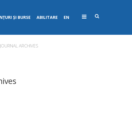
ȚURI ȘI BURSE
ABILITARE
EN
C JOURNAL ARCHIVES
hives