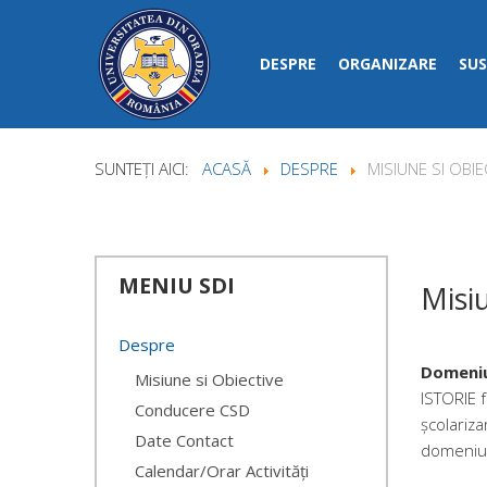
DESPRE
ORGANIZARE
SUS
SUNTEȚI AICI:
ACASĂ
DESPRE
MISIUNE SI OBIE
MENIU
SDI
Misi
Despre
Domeniu
Misiune si Obiective
ISTORIE 
Conducere CSD
școlariza
Date Contact
domeniul
Calendar/Orar Activități