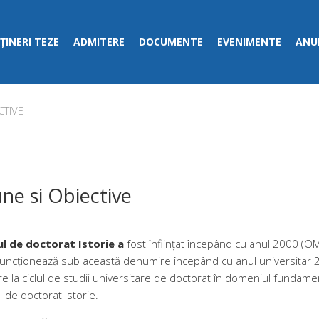
ȚINERI TEZE
ADMITERE
DOCUMENTE
EVENIMENTE
ANUN
CTIVE
une si Obiective
l de doctorat Istorie a
fost înființat începând cu anul 2000 (O
funcționează sub această denumire începând cu anul universitar 
re la ciclul de studii universitare de doctorat în domeniul fundament
 de doctorat Istorie.