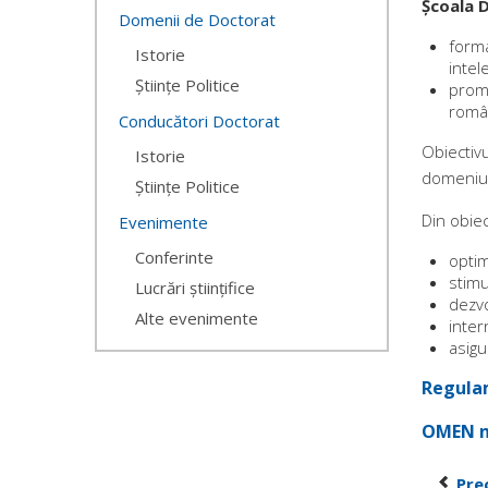
Școala 
Domenii de Doctorat
forma
Istorie
intel
Științe Politice
promo
român
Conducători Doctorat
Obiectivu
Istorie
domeniulu
Științe Politice
Din obiec
Evenimente
Conferinte
optim
stimu
Lucrări științifice
dezvo
Alte evenimente
inter
asigu
Regulam
OMEN nr
Pre