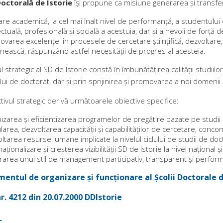
Doctorală de Istorie
își propune ca misiune generarea şi transfer
re academică, la cel mai înalt nivel de performanţă, a studentului
ectuală, profesională şi socială a acestuia, dar şi a nevoii de forţă 
varea excelenței în procesele de cercetare ştiinţifică, dezvoltare
ească, răspunzând astfel necesităţii de progres al acesteia.
l strategic al SD de Istorie constă în îmbunătățirea calității studii
i de doctorat, dar și prin sprijinirea și promovarea a noi domenii 
tivul strategic derivă următoarele obiective specifice:
izarea și eficientizarea programelor de pregătire bazate pe studii
larea, dezvoltarea capacității și capabilităților de cercetare, conc
ltarea resursei umane implicate la nivelul ciclului de studii de doc
naționalizare și creșterea vizibilității SD de Istorie la nivel național ș
rarea unui stil de management participativ, transparent și perfor
entul de organizare și funcționare al Școlii Doctorale d
. 4212 din 20.07.2000 DDIstorie
c