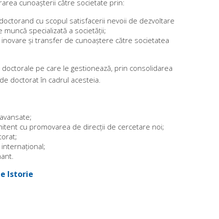
area cunoașterii către societate prin:
 doctorand cu scopul satisfacerii nevoii de dezvoltare
de muncă specializată a societăţii;
, inovare şi transfer de cunoaștere către societatea
lor doctorale pe care le gestionează, prin consolidarea
de doctorat în cadrul acesteia.
 avansate;
omitent cu promovarea de direcții de cercetare noi;
torat;
i internațional;
mant.
e Istorie