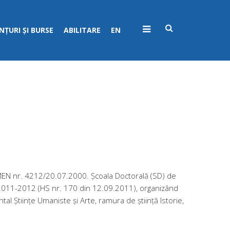
ȚURI ȘI BURSE
ABILITARE
EN
MEN nr. 4212/20.07.2000. Școala Doctorală (SD) de
2011-2012 (HS nr. 170 din 12.09.2011), organizând
al Științe Umaniste și Arte, ramura de știință Istorie,