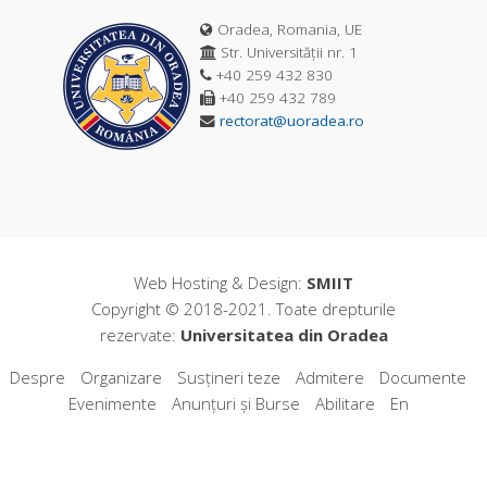
Oradea, Romania, UE
Str. Universității nr. 1
+40 259 432 830
+40 259 432 789
rectorat@uoradea.ro
Web Hosting & Design:
SMIIT
Copyright © 2018-2021. Toate drepturile
rezervate:
Universitatea din Oradea
Despre
Organizare
Susțineri teze
Admitere
Documente
Evenimente
Anunțuri și Burse
Abilitare
En